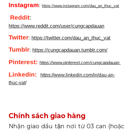
Instagram
:
https://www.instagram.com/dau_an_thuc_vat
Reddit
:
https://www.reddit.com/user/cungcapdauan
Twitter
:
https://twitter.com/dau_an_thuc_vat
Tumblr
:
https://cungcapdauan.tumblr.com/
Pinterest:
https://www.pinterest.com/cungcapdauan
Linkedin
:
https://www.linkedin.com/in/dau-an-
thuc-vat
/
Chính sách giao hàng
Nhận giao dầu tận nơi từ 03 can (hoặc