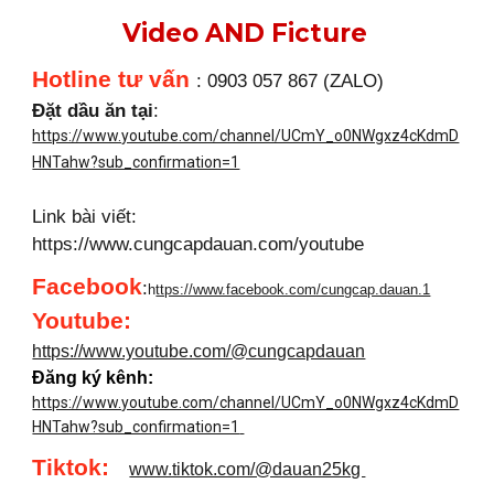
Video AND Ficture
Hotline tư vấn
: 0903 057 867 (ZALO)
Đặt dầu ăn tại
:
https://www.youtube.com/channel/UCmY_o0NWgxz4cKdmD
HNTahw?sub_confirmation=1
Link bài viết:
https://www.cungcapdauan.com/youtube
Facebook
:
h
ttps://www.facebook.com/cungcap.dauan.1
Youtube
:
https://www.youtube.com/@cungcapdauan
Đăng ký kênh:
https://www.youtube.com/channel/UCmY_o0NWgxz4cKdmD
HNTahw?sub_confirmation=1
Tiktok:
www.tiktok.com/@dauan25kg