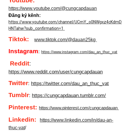
Youtube
:
https://www.youtube.com/@cungcapdauan
Đăng ký kênh:
https://www.youtube.com/channel/UCmY_o0NWgxz4cKdmD
HNTahw?sub_confirmation=1
Tiktok:
www.tiktok.com/@dauan25kg
Instagram
:
https://www.instagram.com/dau_an_thuc_vat
Reddit
:
https://www.reddit.com/user/cungcapdauan
Twitter
:
https://twitter.com/dau_an_thuc_vat
Tumblr
:
https://cungcapdauan.tumblr.com/
Pinterest:
https://www.pinterest.com/cungcapdauan
Linkedin
:
https://www.linkedin.com/in/dau-an-
thuc-vat
/