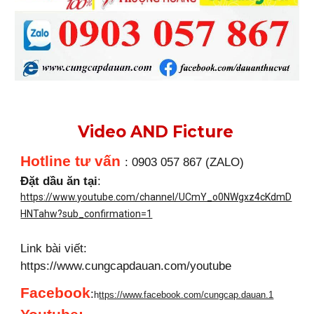
Video AND Ficture
Hotline tư vấn
: 0903 057 867 (ZALO)
Đặt dầu ăn tại
:
https://www.youtube.com/channel/UCmY_o0NWgxz4cKdmD
HNTahw?sub_confirmation=1
Link bài viết:
https://www.cungcapdauan.com/youtube
Facebook
:
h
ttps://www.facebook.com/cungcap.dauan.1