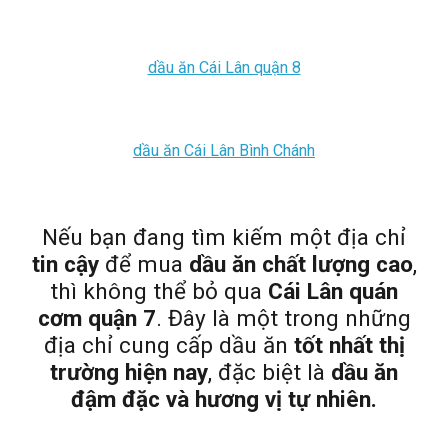
dầu ăn Cái Lân quận 8
dầu ăn Cái Lân Bình Chánh
Nếu bạn đang tìm kiếm một địa chỉ
tin cậy
để mua
dầu ăn chất lượng cao
,
thì không thể bỏ qua
Cái Lân quán
cơm quận 7
. Đây là một trong những
địa chỉ cung cấp dầu ăn
tốt nhất thị
trường hiện nay
, đặc biệt là
dầu ăn
đậm đặc và hương vị tự nhiên.