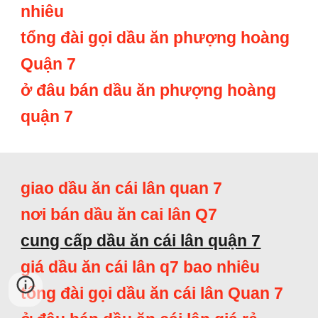
nhiêu
tổng đài gọi dầu ăn phượng hoàng
Quận 7
ở đâu bán dầu ăn phượng hoàng
quận 7
giao dầu ăn cái lân quan 7
nơi bán dầu ăn cai lân Q7
cung cấp dầu ăn cái lân quận 7
giá dầu ăn cái lân q7 bao nhiêu
tổng đài gọi dầu ăn cái lân Quan 7