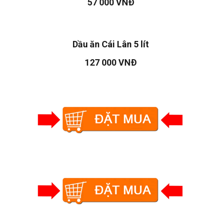
57 000 VNÐ
Dầu ăn Cái Lân 5 lít
127 000 VNÐ