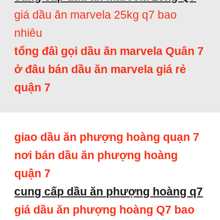
giá dầu ăn marvela 25kg q7 bao
nhiêu
tổng đâì gọi dầu ăn marvela Quân 7
ở đâu bán dầu ăn marvela giá rẻ
quận 7
giao dầu ăn phượng hoàng quạn 7
nơi bán dầu ăn phượng hoàng
quận 7
cung cấp dầu ăn phượng hoàng q7
giá dầu ăn phượng hoàng Q7 bao