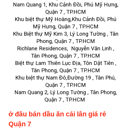
Nam Quang 1, Khu Cảnh Đồi, Phú Mỹ Hưng,
Quận 7 , TP.HCM
Khu biệt thự Mỹ Hoàng,Khu Cảnh Đồi, Phú
Mỹ Hưng, Quận 7 , TP.HCM
Khu Biệt thự Mỹ Kim 3, Lý Long Tường , Tân
Phong, Quận 7 , TP.HCM
Richlane Residences, Nguyễn Văn Linh ,
Tân Phong, Quận 7 , TP.HCM
Biệt thự Lam Thiên Lục Địa, Tôn Dật Tiên ,
Tân Phong, Quận 7 , TP.HCM
Khu biệt thự Nam Đô,Đường 19 , Tân Phú,
Quận 7 , TP.HCM
Nam Quang 2, Lý Long Tường , Tân Phong,
Quận 7 , TP.HCM
ở đâu bán dầu ăn cái lân giá rẻ
Quận 7