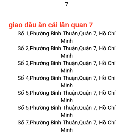
7
giao dầu ăn cái lân quan 7
Số 1,Phường Bình Thuận,Quận 7, Hồ Chí
Minh
Số 2,Phường Bình Thuận,Quận 7, Hồ Chí
Minh
Số 3,Phường Bình Thuận,Quận 7, Hồ Chí
Minh
Số 4,Phường Bình Thuận,Quận 7, Hồ Chí
Minh
Số 5,Phường Bình Thuận,Quận 7, Hồ Chí
Minh
Số 6,Phường Bình Thuận,Quận 7, Hồ Chí
Minh
Số 7,Phường Bình Thuận,Quận 7, Hồ Chí
Minh