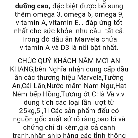
dưỡng cao,
đặc biệt được bổ sung
thêm omega 3, omega 6, omega 9,
vitamin A, vitamin E… đáp ứng tốt
nhất cho sức khỏe. nhu cầu. tất cả.
Trong đó dầu ăn Marvela chứa
vitamin A và D3 là nổi bật nhất.
CHÚC QUÝ KHÁCH NĂM MƠI AN
KHANG,bên Nghĩa nhận cung cấp dầu
ăn các thương hiệu Marvela,Tường
An,Cái Lăn,Nước măm Nam Ngư,Hạt
Nêm bếp Hồng,Tương ớt CHà Và v.v.
dung tích các loại lần lượt từ
25kg,5l,1l Các sản phẩm đếu có
nguồn gốc xuất sứ rõ ràng,bao bì và
chứng chỉ di kèm,giá cả canh
tranh,nhận ship hàng các tỉnh thông