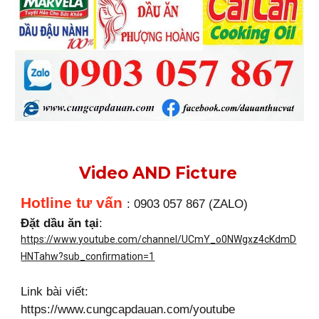
Video AND Ficture
Hotline tư vấn
: 0903 057 867 (ZALO)
Đặt dầu ăn tại
:
https://www.youtube.com/channel/UCmY_o0NWgxz4cKdmD
HNTahw?sub_confirmation=1
Link bài viết:
https://www.cungcapdauan.com/youtube