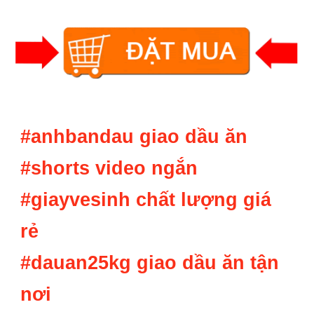
#anhbandau giao d
ầu ăn
#shorts
video ngắn
#giayvesinh
chất lượng giá
rẻ
#dauan25kg giao d
ầu ăn tận
nơi