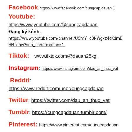
Facebook
:
h
ttps://www.facebook.com/cungcap.dauan.1
Youtube
:
https://www.youtube.com/@cungcapdauan
Đăng ký kênh:
https://www.youtube.com/channel/UCmY_o0NWgxz4cKdmD
HNTahw?sub_confirmation=1
Tiktok:
www.tiktok.com/@dauan25kg
Instagram
:
https://www.instagram.com/dau_an_thuc_vat
Reddit
:
https://www.reddit.com/user/cungcapdauan
Twitter
:
https://twitter.com/dau_an_thuc_vat
Tumblr
:
https://cungcapdauan.tumblr.com/
Pinterest:
https://www.pinterest.com/cungcapdauan