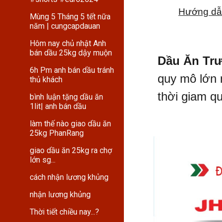
Hướng dẫ
Mùng 5 Tháng 5 tết nữa
năm | cungcapdauan
Hôm nay chủ nhật Anh
bán dầu 25kg dậy muộn
Dầu Ăn Tr
6h Pm anh bán dầu tránh
quy mô lớn 
thủ khách
thời giam q
bình luận tặng dầu ăn
1lit| anh bán dầu
làm thế nào giao dầu ăn
25kg PhanRang
giao dầu ăn 25kg ra chợ
lớn sg...
cách nhận lương khủng
nhận lương khủng
Thời tiết chiều nay...?