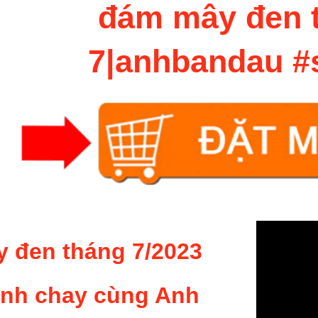
đám mây đen 
7|anhbandau #
 đen tháng 7/2023
anh chay cùng Anh