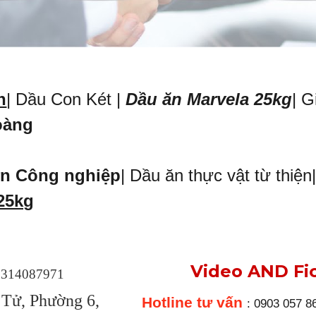
n
| Dầu Con Két |
Dầu ăn Marvela 25kg
| G
oàng
ơn Công nghiệp
| Dầu ăn thực vật từ thiệ
25kg
Video AND Fi
0314087971
Tử, Phường 6,
Hotline tư vấn
: 0903 057 8