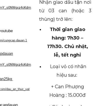
Nhận giao dầu tận nơi
UCmY_o0NWgxz4cKdm
từ 03 can (hoặc 3
thùng) trở lên:
Thời gian giao
youtube
hàng: 7h30 –
om/cungcap.dauan.1
17h30. Chủ nhật,
apdauan
lễ, tết nghỉ
UCmY_o0NWgxz4cKdm
Loại vỏ có nhãn
hiệu sau:
uan25kg
+ Can Phượng
.com/dau_an_thuc_vat
Hoàng : 15.000đ
ngcapdauan