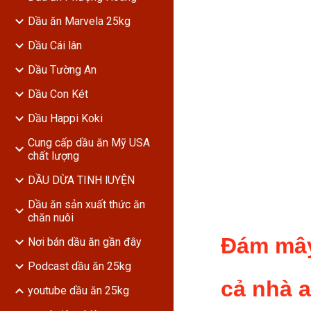
Dầu ăn Marvela 25kg
Dầu Cái lân
Dầu Tường An
Dầu Con Két
Dầu Happi Koki
Cung cấp dầu ăn Mỹ USA
chất lượng
DẦU DỪA TINH lUYỆN
Dầu ăn sản xuất thức ăn
chăn nuôi
Đám mây
Nơi bán dầu ăn gần đây
Podcast dầu ăn 25kg
cả nhà 
youtube dầu ăn 25kg