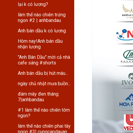
lại k có lương?
làm thế nào chiên trứng
ngon #2 | anhbandau
Anh bán dầu k có lương
Hôm nay!Anh bán dầu
nhận lương
"Anh Bán Dầu" mời cả nhà
cafe sáng #shorts
Anh bán dầu bị hút máu...
ngày chủ nhật mưa buồn...
đám mây đen tháng
7|anhbandau
#1 làm thế nào chiên tôm
ngon?
làm thế nào chiên phai tây
ngon #3| cungcapdauan