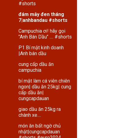
#shorts
đám mây đen tháng
7|anhbandau #shorts
Campuchia ơi! hãy gọi
"Anh Bán Dầu" .... #shorts
P1 Bí mật kinh doanh
|Anh bán dầu
cung cấp dầu ăn
campuchia
bí mật làm cá viên chiên
ngon| dầu ăn 25kg| cung
cấp dầu ăn|
cungcapdauan
giao dầu ăn 25kg ra
chành xe....
món ăn bất ngờ chủ
nhật|cungcapdauan
#shorts #euro2024