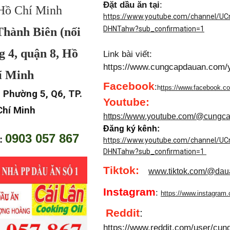
Đặt dầu ăn tại
:
Hồ Chí Minh
https://www.youtube.com/channel/
DHNTahw?sub_confirmation=1
Thành Biên (nối
g 4, quận 8, Hồ
Link bài viết:
https://www.cungcapdauan.com/
í Minh
Facebook
:
h
ttps://www.facebook.c
 Phường 5, Q6, TP.
Youtube
:
Chí Minh
https://www.youtube.com/@cungc
Đăng ký kênh:
0903 057 867
i:
https://www.youtube.com/channel/
DHNTahw?sub_confirmation=1
Tiktok:
www.tiktok.com/@da
Instagram
:
https://www.instagram
Reddit
:
https://www.reddit.com/user/cu