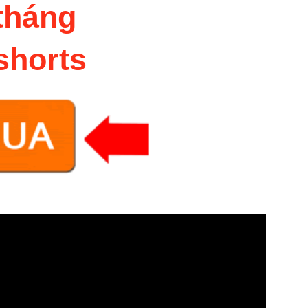
tháng
shorts