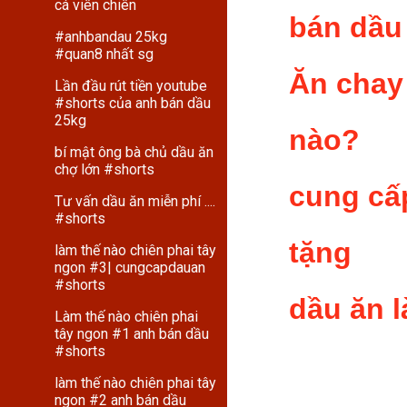
cá viên chiên
bán dầu
#anhbandau 25kg
#quan8 nhất sg
Ăn chay 
Lần đầu rút tiền youtube
#shorts của anh bán dầu
25kg
nào?
bí mật ông bà chủ dầu ăn
chợ lớn #shorts
cung cấ
Tư vấn dầu ăn miễn phí ....
#shorts
tặng
làm thế nào chiên phai tây
ngon #3| cungcapdauan
#shorts
dầu ăn l
Làm thế nào chiên phai
tây ngon #1 anh bán dầu
#shorts
làm thế nào chiên phai tây
ngon #2 anh bán dầu