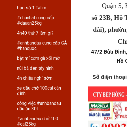
Quận 5, 
bảo số 1 Talim
số 23B, Hồ 
#chunhat cung cấp
#dauan25kg
dài), phườn
4h40 thứ 7 làm gi?
Ch
#anhbandau cung cấp GÀ
#hanquoc
47/2 Bửu Đình,
bật mí cơm gà xối mỡ
Hồ 
núi bà đen tây ninh
Số điện thoạ
4h chiều nghỉ sớm
xe dầu chở 100cal cán
đinh
công việc #anhbandau
dầu ăn 30l
#anhbandau chở 100
#cal25kg