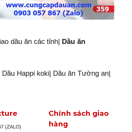
iao dầu ăn các tỉnh|
Dầu ăn
n| Dầu Happi koki| Dầu ăn Tường an|
cture
Chính sách giao
hàng
67 (ZALO)