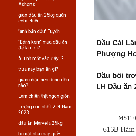
#shorts
giao dầu ăn 25kg quán
cơm chiều....
"anh bán dầu" Tuyển
Dầu Cái Lâ
"Bánh kem" mua dầu ăn
để làm gi?
Phượng H
Ai tỉnh mắt vào đây...?
trưa nay bạn ăn gì?
Dầu bôi tr
quán nhậu nên dùng dầu
LH
Dầu ăn 
nào?
Làm chiên thịt ngon giòn
Lương cao nhất Việt Nam
2023
MST: 
dầu ăn Marvela 25kg
616B Hàm 
bí mật nhà máy giấy