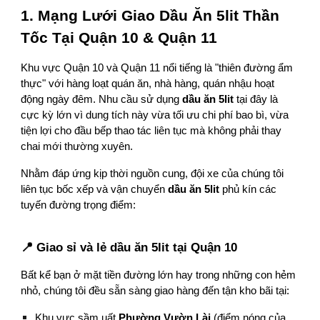
1. Mạng Lưới Giao Dầu Ăn 5lit Thần
Tốc Tại Quận 10 & Quận 11
Khu vực Quận 10 và Quận 11 nổi tiếng là "thiên đường ẩm
thực" với hàng loạt quán ăn, nhà hàng, quán nhậu hoạt
động ngày đêm. Nhu cầu sử dụng
dầu ăn 5lit
tại đây là
cực kỳ lớn vì dung tích này vừa tối ưu chi phí bao bì, vừa
tiện lợi cho đầu bếp thao tác liên tục mà không phải thay
chai mới thường xuyên.
Nhằm đáp ứng kịp thời nguồn cung, đội xe của chúng tôi
liên tục bốc xếp và vận chuyển
dầu ăn 5lit
phủ kín các
tuyến đường trọng điểm:
📍 Giao sỉ và lẻ dầu ăn 5lit tại Quận 10
Bất kể bạn ở mặt tiền đường lớn hay trong những con hẻm
nhỏ, chúng tôi đều sẵn sàng giao hàng đến tận kho bãi tại:
Khu vực sầm uất
Phường Vườn Lài
(điểm nóng của