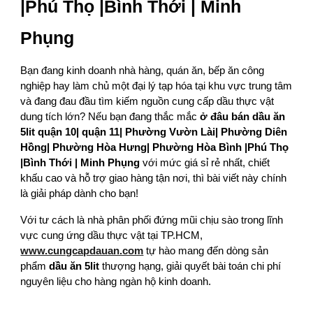
|Phú Thọ |Bình Thới | Minh
Phụng
Bạn đang kinh doanh nhà hàng, quán ăn, bếp ăn công
nghiệp hay làm chủ một đại lý tạp hóa tại khu vực trung tâm
và đang đau đầu tìm kiếm nguồn cung cấp dầu thực vật
dung tích lớn? Nếu bạn đang thắc mắc
ở đâu bán dầu ăn
5lit quận 10| quận 11| Phường Vườn Lài| Phường Diên
Hồng| Phường Hòa Hưng| Phường Hòa Bình |Phú Thọ
|Bình Thới | Minh Phụng
với mức giá sỉ rẻ nhất, chiết
khấu cao và hỗ trợ giao hàng tận nơi, thì bài viết này chính
là giải pháp dành cho bạn!
Với tư cách là nhà phân phối đứng mũi chịu sào trong lĩnh
vực cung ứng dầu thực vật tại TP.HCM,
www.cungcapdauan.com
tự hào mang đến dòng sản
phẩm
dầu ăn 5lit
thượng hạng, giải quyết bài toán chi phí
nguyên liệu cho hàng ngàn hộ kinh doanh.