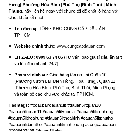
Hưng| Phường Hòa Bình |Phú Thọ |Bình Thới | Minh
Phụng
, hãy liên hệ ngay với chúng tôi để chốt lô hàng với
chiết khấu tốt nhất!
Tên đơn vị:
TỔNG KHO CUNG CẤP DẦU ĂN
TP.HCM
Website chính thức:
www.cungcapdauan.com
LH ZALO:
0909 63 74 85
(Tư vấn, báo giá sỉ
dầu ăn 5lit
và lên đơn nhanh 24/7)
Phạm vi dịch vụ:
Giao hàng tận nơi tại Quận 10
(Phường Vườn Lài, Diên Hồng, Hòa Hưng), Quận 11
(Phường Hòa Bình, Phú Thọ, Bình Thới, Minh Phụng)
và toàn bộ các khu vực khác tại TP.HCM.
Hashtags:
#odaubandauan5lit #dauan5litquan10
#dauan5litquan11 #dauan5litvuonlai #dauan5litdienhong
#dauan5lithoahung #dauan5lithoabinh #dauan5litphutho
#dauan5litbinhthoi #dauan5litminhphung #cungcapdauan