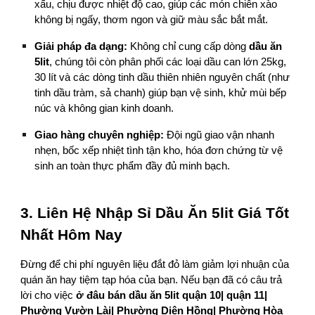
xấu, chịu được nhiệt độ cao, giúp các món chiên xào
không bị ngấy, thơm ngon và giữ màu sắc bắt mắt.
Giải pháp đa dạng:
Không chỉ cung cấp dòng
dầu ăn
5lit
, chúng tôi còn phân phối các loại dầu can lớn 25kg,
30 lít và các dòng tinh dầu thiên nhiên nguyên chất (như
tinh dầu tràm, sả chanh) giúp bạn vệ sinh, khử mùi bếp
núc và không gian kinh doanh.
Giao hàng chuyên nghiệp:
Đội ngũ giao vận nhanh
nhẹn, bốc xếp nhiệt tình tận kho, hóa đơn chứng từ vệ
sinh an toàn thực phẩm đầy đủ minh bạch.
3. Liên Hệ Nhập Sỉ Dầu Ăn 5lit Giá Tốt
Nhất Hôm Nay
Đừng để chi phí nguyên liệu đắt đỏ làm giảm lợi nhuận của
quán ăn hay tiệm tạp hóa của bạn. Nếu bạn đã có câu trả
lời cho việc
ở đâu bán dầu ăn 5lit quận 10| quận 11|
Phường Vườn Lài| Phường Diên Hồng| Phường Hòa