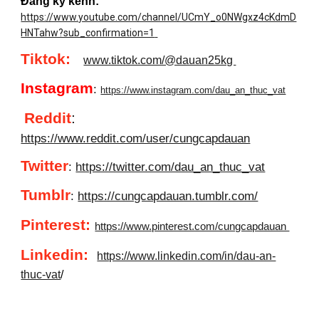
Đăng ký kênh:
https://www.youtube.com/channel/UCmY_o0NWgxz4cKdmD
HNTahw?sub_confirmation=1
Tiktok:
www.tiktok.com/@dauan25kg
Instagram
:
https://www.instagram.com/dau_an_thuc_vat
Reddit
:
https://www.reddit.com/user/cungcapdauan
Twitter
:
https://twitter.com/dau_an_thuc_vat
Tumblr
:
https://cungcapdauan.tumblr.com/
Pinterest:
https://www.pinterest.com/cungcapdauan
Linkedin
:
https://www.linkedin.com/in/dau-an-
thuc-vat
/