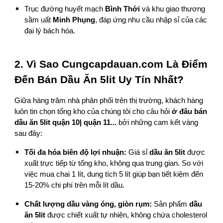
Trục đường huyết mạch
Bình Thới
và khu giao thương
sầm uất
Minh Phụng
, đáp ứng nhu cầu nhập sỉ của các
đại lý bách hóa.
2. Vì Sao Cungcapdauan.com Là Điểm
Đến Bán Dầu Ăn 5lit Uy Tín Nhất?
Giữa hàng trăm nhà phân phối trên thị trường, khách hàng
luôn tin chọn tổng kho của chúng tôi cho câu hỏi
ở đâu bán
dầu ăn 5lit quận 10| quận 11...
bởi những cam kết vàng
sau đây:
Tối đa hóa biên độ lợi nhuận:
Giá sỉ
dầu ăn 5lit
được
xuất trực tiếp từ tổng kho, không qua trung gian. So với
việc mua chai 1 lít, dung tích 5 lít giúp bạn tiết kiệm đến
15-20% chi phí trên mỗi lít dầu.
Chất lượng dầu vàng óng, giòn rụm:
Sản phẩm
dầu
ăn 5lit
được chiết xuất tự nhiên, không chứa cholesterol