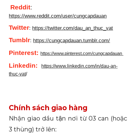
Reddit
:
https://www.reddit.com/user/cungcapdauan
Twitter
:
https://twitter.com/dau_an_thuc_vat
Tumblr
:
https://cungcapdauan.tumblr.com/
Pinterest:
https://www.pinterest.com/cungcapdauan
Linkedin
:
https://www.linkedin.com/in/dau-an-
thuc-vat
/
Chính sách giao hàng
Nhận giao dầu tận nơi từ 03 can (hoặc
3 thùng) trở lên: