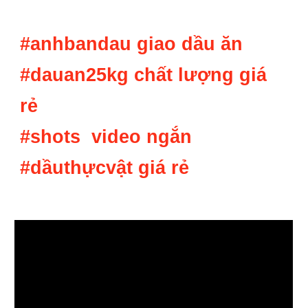
#anhbandau giao d
ầu ăn
#dauan25kg ch
ất lượng giá
rẻ
#shots video ng
ắn
#dầuthựcvật gi
á rẻ