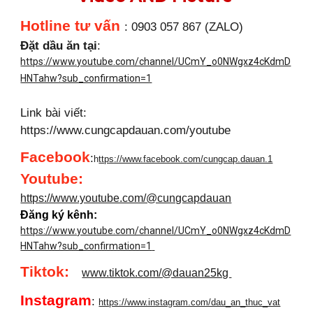
Hotline tư vấn
: 0903 057 867 (ZALO)
Đặt dầu ăn tại
:
https://www.youtube.com/channel/UCmY_o0NWgxz4cKdmD
HNTahw?sub_confirmation=1
Link bài viết:
https://www.cungcapdauan.com/youtube
Facebook
:
h
ttps://www.facebook.com/cungcap.dauan.1
Youtube
:
https://www.youtube.com/@cungcapdauan
Đăng ký kênh:
https://www.youtube.com/channel/UCmY_o0NWgxz4cKdmD
HNTahw?sub_confirmation=1
Tiktok:
www.tiktok.com/@dauan25kg
Instagram
:
https://www.instagram.com/dau_an_thuc_vat