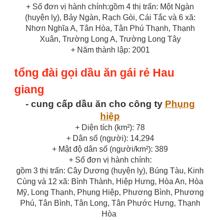
+ Số đơn vị hành chính:gồm 4 thị trấn: Một Ngàn
(huyện lỵ), Bảy Ngàn, Rạch Gòi, Cái Tắc và 6 xã:
Nhơn Nghĩa A, Tân Hòa, Tân Phú Thạnh, Thạnh
Xuân, Trường Long A, Trường Long Tây
+ Năm thành lập: 2001
tổng đài gọi dầu ăn gái rẻ Hau
giang
- cung cấp dầu ăn cho công ty
Phụng
hiệp
+ Diện tích (km²): 78
+ Dân số (người): 14,294
+ Mật độ dân số (người/km²): 389
+ Số đơn vị hành chính:
gồm 3 thị trấn: Cây Dương (huyện lỵ), Búng Tàu, Kinh
Cùng và 12 xã: Bình Thành, Hiệp Hưng, Hòa An, Hòa
Mỹ, Long Thạnh, Phụng Hiệp, Phương Bình, Phương
Phú, Tân Bình, Tân Long, Tân Phước Hưng, Thạnh
Hòa