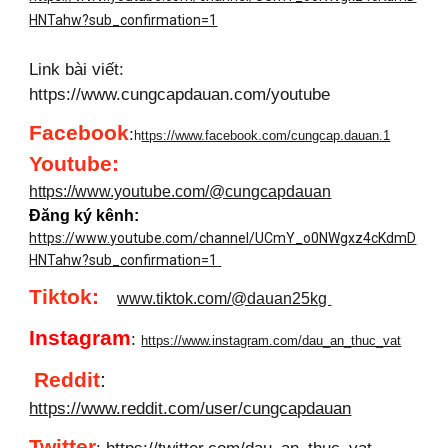
HNTahw?sub_confirmation=1
Link bài viết:
https://www.cungcapdauan.com/youtube
Facebook
:
h
ttps://www.facebook.com/cungcap.dauan.1
Youtube
:
https://www.youtube.com/@cungcapdauan
Đăng ký kênh:
https://www.youtube.com/channel/UCmY_o0NWgxz4cKdmD
HNTahw?sub_confirmation=1
Tiktok:
www.tiktok.com/@dauan25kg
Instagram
:
https://www.instagram.com/dau_an_thuc_vat
Reddit
:
https://www.reddit.com/user/cungcapdauan
Twitter
:
https://twitter.com/dau_an_thuc_vat