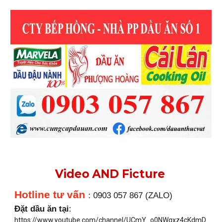
Video AND Ficture
Hotline tư vấn
: 0903 057 867 (ZALO)
Đặt dầu ăn tại
:
https://www.youtube.com/channel/UCmY_o0NWgxz4cKdmD