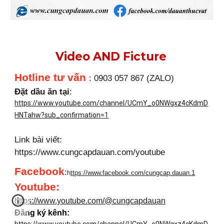
Video AND Ficture
Hotline tư vấn
: 0903 057 867 (ZALO)
Đặt dầu ăn tại
:
https://www.youtube.com/channel/UCmY_o0NWgxz4cKdmD
HNTahw?sub_confirmation=1
Link bài viết:
https://www.cungcapdauan.com/youtube
Facebook
:
h
ttps://www.facebook.com/cungcap.dauan.1
Youtube
:
https://www.youtube.com/@cungcapdauan
Đăng ký kênh: