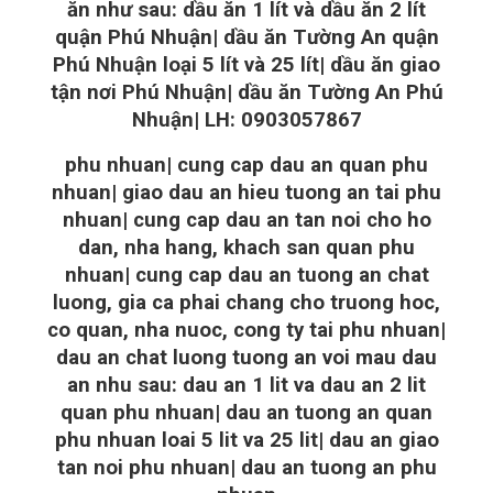
ăn như sau: dầu ăn 1 lít và dầu ăn 2 lít
quận Phú Nhuận| dầu ăn Tường An quận
Phú Nhuận loại 5 lít và 25 lít| dầu ăn giao
tận nơi Phú Nhuận| dầu ăn Tường An Phú
Nhuận| LH: 0903057867
phu nhuan| cung cap dau an quan phu
nhuan| giao dau an hieu tuong an tai phu
nhuan| cung cap dau an tan noi cho ho
dan, nha hang, khach san quan phu
nhuan| cung cap dau an tuong an chat
luong, gia ca phai chang cho truong hoc,
co quan, nha nuoc, cong ty tai phu nhuan|
dau an chat luong tuong an voi mau dau
an nhu sau: dau an 1 lit va dau an 2 lit
quan phu nhuan| dau an tuong an quan
phu nhuan loai 5 lit va 25 lit| dau an giao
tan noi phu nhuan| dau an tuong an phu