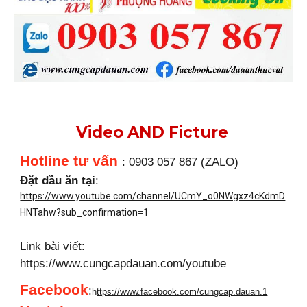
Video AND Ficture
Hotline tư vấn
: 0903 057 867 (ZALO)
Đặt dầu ăn tại
:
https://www.youtube.com/channel/UCmY_o0NWgxz4cKdmD
HNTahw?sub_confirmation=1
Link bài viết:
https://www.cungcapdauan.com/youtube
Facebook
:
h
ttps://www.facebook.com/cungcap.dauan.1