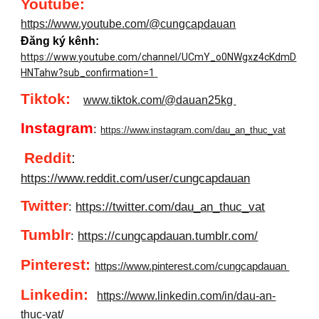
Youtube
:
https://www.youtube.com/@cungcapdauan
Đăng ký kênh:
https://www.youtube.com/channel/UCmY_o0NWgxz4cKdmD
HNTahw?sub_confirmation=1
Tiktok:
www.tiktok.com/@dauan25kg
Instagram
:
https://www.instagram.com/dau_an_thuc_vat
Reddit
:
https://www.reddit.com/user/cungcapdauan
Twitter
:
https://twitter.com/dau_an_thuc_vat
Tumblr
:
https://cungcapdauan.tumblr.com/
Pinterest:
https://www.pinterest.com/cungcapdauan
Linkedin
:
https://www.linkedin.com/in/dau-an-
thuc-vat
/