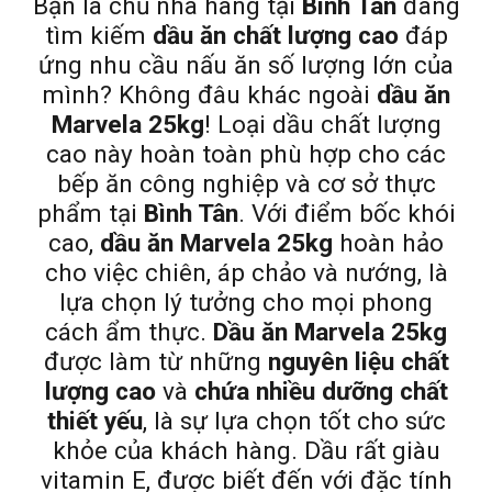
Bạn là chủ nhà hàng tại
Bình Tân
đang
tìm kiếm
dầu ăn chất lượng cao
đáp
ứng nhu cầu nấu ăn số lượng lớn của
mình? Không đâu khác ngoài
dầu ăn
Marvela 25kg
! Loại dầu chất lượng
cao này hoàn toàn phù hợp cho các
bếp ăn công nghiệp và cơ sở thực
phẩm tại
Bình Tân
. Với điểm bốc khói
cao,
dầu ăn Marvela 25kg
hoàn hảo
cho việc chiên, áp chảo và nướng, là
lựa chọn lý tưởng cho mọi phong
cách ẩm thực.
Dầu ăn Marvela 25kg
được làm từ những
nguyên liệu chất
lượng cao
và
chứa nhiều dưỡng chất
thiết yếu
, là sự lựa chọn tốt cho sức
khỏe của khách hàng. Dầu rất giàu
vitamin E, được biết đến với đặc tính