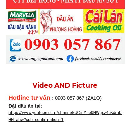
Video AND Ficture
Hotline tư vấn
: 0903 057 867 (ZALO)
Đặt dầu ăn tại
:
https://www.youtube.com/channel/UCmY_o0NWgxz4cKdmD
HNTahw?sub_confirmation=1