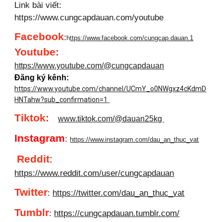
Link bài viết:
https://www.cungcapdauan.com/youtube
Facebook
:
h
ttps://www.facebook.com/cungcap.dauan.1
Youtube
:
https://www.youtube.com/@cungcapdauan
Đăng ký kênh:
https://www.youtube.com/channel/UCmY_o0NWgxz4cKdmD
HNTahw?sub_confirmation=1
Tiktok:
www.tiktok.com/@dauan25kg
Instagram
:
https://www.instagram.com/dau_an_thuc_vat
Reddit
:
https://www.reddit.com/user/cungcapdauan
Twitter
:
https://twitter.com/dau_an_thuc_vat
Tumblr
:
https://cungcapdauan.tumblr.com/