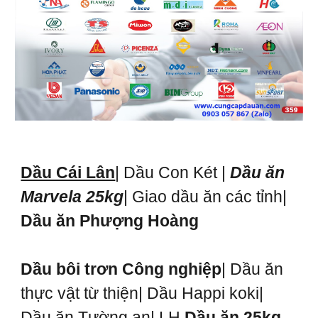
Dầu Cái Lân
| Dầu Con Két |
Dầu ăn
Marvela 25kg
| Giao dầu ăn các tỉnh|
Dầu ăn Phượng Hoàng
Dầu bôi trơn Công nghiệp
| Dầu ăn
thực vật từ thiện| Dầu Happi koki|
Dầu ăn Tường an| LH
Dầu ăn 25kg