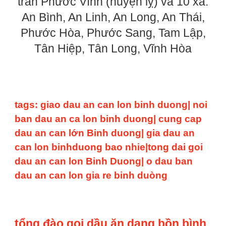
trấn Phước Vĩnh (huyện lỵ) và 10 xã:
An Bình, An Linh, An Long, An Thái,
Phước Hòa, Phước Sang, Tam Lập,
Tân Hiệp, Tân Long, Vĩnh Hòa
tags: giao dau an can lon binh duong| noi
ban dau an ca lon binh duong| cung cap
dau an can lớn Binh duong| gia dau an
can lon binhduong bao nhie|tong dai goi
dau an can lon Binh Duong| o dau ban
dau an can lon gia re binh duòng
tổng đào gọi dầu ăn dạng bồn bình