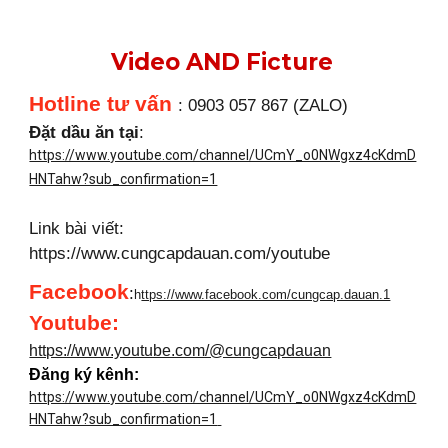
Video AND Ficture
Hotline tư vấn
: 0903 057 867 (ZALO)
Đặt dầu ăn tại
:
https://www.youtube.com/channel/UCmY_o0NWgxz4cKdmD
HNTahw?sub_confirmation=1
Link bài viết:
https://www.cungcapdauan.com/youtube
Facebook
:
h
ttps://www.facebook.com/cungcap.dauan.1
Youtube
:
https://www.youtube.com/@cungcapdauan
Đăng ký kênh:
https://www.youtube.com/channel/UCmY_o0NWgxz4cKdmD
HNTahw?sub_confirmation=1