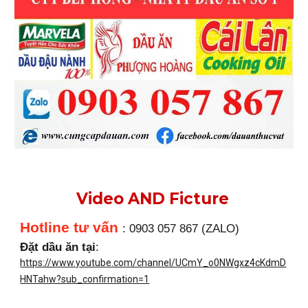
Video AND Ficture
Hotline tư vấn
: 0903 057 867 (ZALO)
Đặt dầu ăn tại
:
https://www.youtube.com/channel/UCmY_o0NWgxz4cKdmD
HNTahw?sub_confirmation=1