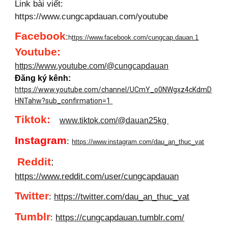
Link bài viết:
https://www.cungcapdauan.com/youtube
Facebook
:
h
ttps://www.facebook.com/cungcap.dauan.1
Youtube
:
https://www.youtube.com/@cungcapdauan
Đăng ký kênh:
https://www.youtube.com/channel/UCmY_o0NWgxz4cKdmD
HNTahw?sub_confirmation=1
Tiktok:
www.tiktok.com/@dauan25kg
Instagram
:
https://www.instagram.com/dau_an_thuc_vat
Reddit
:
https://www.reddit.com/user/cungcapdauan
Twitter
:
https://twitter.com/dau_an_thuc_vat
Tumblr
:
https://cungcapdauan.tumblr.com/