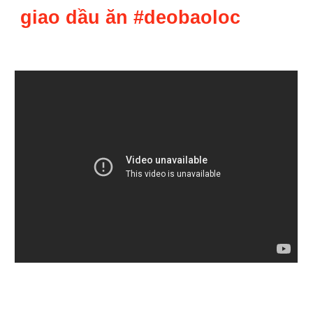
giao d
ầu ăn
#deobaoloc