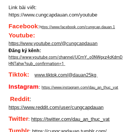
Link bài viết:
https://www.cungcapdauan.com/youtube
Facebook
:
h
ttps://www.facebook.com/cungcap.dauan.1
Youtube
:
https://www.youtube.com/@cungcapdauan
Đăng ký kênh:
https://www.youtube.com/channel/UCmY_o0NWgxz4cKdmD
HNTahw?sub_confirmation=1
Tiktok:
www.tiktok.com/@dauan25kg
Instagram
:
https://www.instagram.com/dau_an_thuc_vat
Reddit
:
https://www.reddit.com/user/cungcapdauan
Twitter
:
https://twitter.com/dau_an_thuc_vat
Tumblr
:
https://cungcapdauan.tumblr.com/