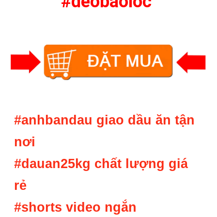
#deobaoloc
#anhbandau giao d
ầu ăn tận
nơi
#dauan25kg ch
ất lượng giá
rẻ
#shorts video ng
ắn