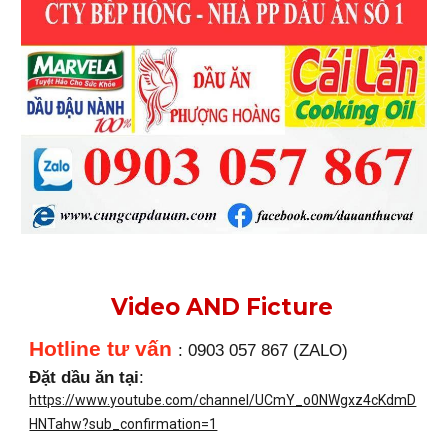
Video AND Ficture
Hotline tư vấn
: 0903 057 867 (ZALO)
Đặt dầu ăn tại
:
https://www.youtube.com/channel/UCmY_o0NWgxz4cKdmD
HNTahw?sub_confirmation=1