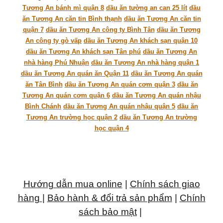
Tương An bánh mì quận 8
dầu ăn tường an can 25 lít
dầu
ăn Tương An căn tin Bình thạnh
dầu ăn Tương An căn tin
quận 7
dầu ăn Tương An công ty Bình Tân
dầu ăn Tương
An công ty gò vấp
dầu ăn Tương An khách sạn quận 10
dầu ăn Tương An khách sạn Tân phú
dầu ăn Tương An
nhà hàng Phú Nhuận
dầu ăn Tương An nhà hàng quận 1
dầu ăn Tương An quán ăn Quận 11
dầu ăn Tương An quán
ăn Tân Bình
dầu ăn Tương An quán cơm quận 3
dầu ăn
Tương An quán cơm quận 6
dầu ăn Tương An quán nhậu
Bình Chánh
dầu ăn Tương An quán nhậu quận 5
dầu ăn
Tương An trường học quận 2
dầu ăn Tương An trường
học quận 4
Hướng dẫn mua online
|
Chính sách giao
hàng
|
Bảo hành & đổi trả sản phẩm
|
Chính
sách bảo mật
|