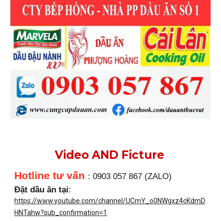
Video AND Ficture
Hotline tư vấn
: 0903 057 867 (ZALO)
Đặt dầu ăn tại
:
https://www.youtube.com/channel/UCmY_o0NWgxz4cKdmD
HNTahw?sub_confirmation=1