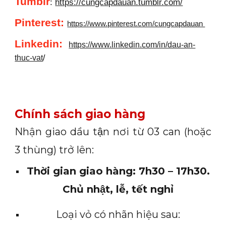
Tumblr
:
https://cungcapdauan.tumblr.com/
Pinterest:
https://www.pinterest.com/cungcapdauan
Linkedin
:
https://www.linkedin.com/in/dau-an-
thuc-vat
/
Chính sách giao hàng
Nhận giao dầu tận nơi từ 03 can (hoặc
3 thùng) trở lên:
Thời gian giao hàng: 7h30 – 17h30.
Chủ nhật, lễ, tết nghỉ
Loại vỏ có nhãn hiệu sau: