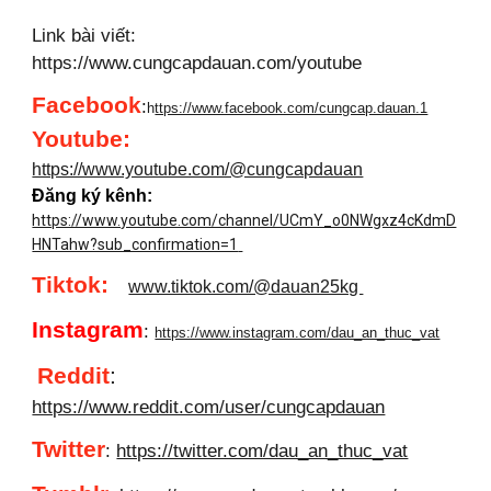
Link bài viết:
https://www.cungcapdauan.com/youtube
Facebook
:
h
ttps://www.facebook.com/cungcap.dauan.1
Youtube
:
https://www.youtube.com/@cungcapdauan
Đăng ký kênh:
https://www.youtube.com/channel/UCmY_o0NWgxz4cKdmD
HNTahw?sub_confirmation=1
Tiktok:
www.tiktok.com/@dauan25kg
Instagram
:
https://www.instagram.com/dau_an_thuc_vat
Reddit
:
https://www.reddit.com/user/cungcapdauan
Twitter
:
https://twitter.com/dau_an_thuc_vat