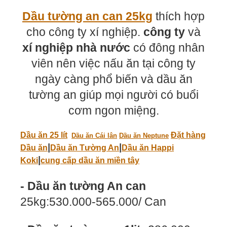
Dầu tường an can 25kg
thích hợp
cho công ty xí nghiệp.
công ty
và
xí nghiệp nhà nước
có đông nhân
viên nên việc nấu ăn tại công ty
ngày càng phổ biến và dầu ăn
tường an giúp mọi người có buổi
cơm ngon miệng.
Dầu ăn 25 lít
|
Đặt hàng
Dầu ăn Cái lân
|
Dầu ăn Neptune
|
|
|
Dầu ăn
Dầu ăn Tường An
Dầu ăn Happi
|
Koki
cung cấp dầu ăn miền tây
- Dầu ăn tường An can
25kg:530.000-565.000/ Can