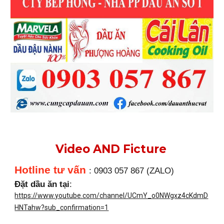
Video AND Ficture
Hotline tư vấn
: 0903 057 867 (ZALO)
Đặt dầu ăn tại
:
https://www.youtube.com/channel/UCmY_o0NWgxz4cKdmD
HNTahw?sub_confirmation=1