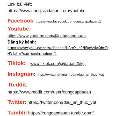
Link bài viết:
https://www.cungcapdauan.com/youtube
Facebook
:
h
ttps://www.facebook.com/cungcap.dauan.1
Youtube
:
https://www.youtube.com/@cungcapdauan
Đăng ký kênh:
https://www.youtube.com/channel/UCmY_o0NWgxz4cKdmD
HNTahw?sub_confirmation=1
Tiktok:
www.tiktok.com/@dauan25kg
Instagram
:
https://www.instagram.com/dau_an_thuc_vat
Reddit
:
https://www.reddit.com/user/cungcapdauan
Twitter
:
https://twitter.com/dau_an_thuc_vat
Tumblr
:
https://cungcapdauan.tumblr.com/