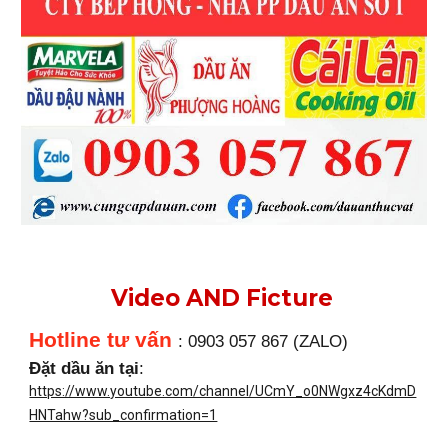
Video AND Ficture
Hotline tư vấn
: 0903 057 867 (ZALO)
Đặt dầu ăn tại
:
https://www.youtube.com/channel/UCmY_o0NWgxz4cKdmD
HNTahw?sub_confirmation=1