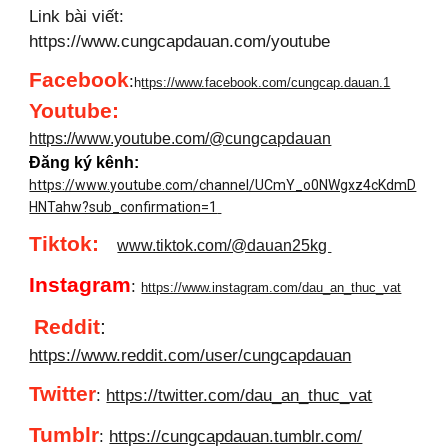
Link bài viết:
https://www.cungcapdauan.com/youtube
Facebook
:
h
ttps://www.facebook.com/cungcap.dauan.1
Youtube
:
https://www.youtube.com/@cungcapdauan
Đăng ký kênh:
https://www.youtube.com/channel/UCmY_o0NWgxz4cKdmD
HNTahw?sub_confirmation=1
Tiktok:
www.tiktok.com/@dauan25kg
Instagram
:
https://www.instagram.com/dau_an_thuc_vat
Reddit
:
https://www.reddit.com/user/cungcapdauan
Twitter
:
https://twitter.com/dau_an_thuc_vat
Tumblr
:
https://cungcapdauan.tumblr.com/