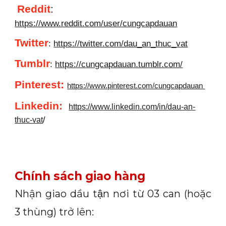
Reddit
:
https://www.reddit.com/user/cungcapdauan
Twitter
:
https://twitter.com/dau_an_thuc_vat
Tumblr
:
https://cungcapdauan.tumblr.com/
Pinterest:
https://www.pinterest.com/cungcapdauan
Linkedin
:
https://www.linkedin.com/in/dau-an-
thuc-vat
/
Chính sách giao hàng
Nhận giao dầu tận nơi từ 03 can (hoặc
3 thùng) trở lên: