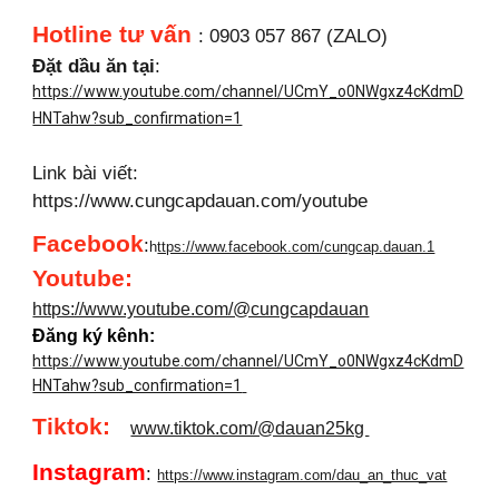
Hotline tư vấn
: 0903 057 867 (ZALO)
Đặt dầu ăn tại
:
https://www.youtube.com/channel/UCmY_o0NWgxz4cKdmD
HNTahw?sub_confirmation=1
Link bài viết:
https://www.cungcapdauan.com/youtube
Facebook
:
h
ttps://www.facebook.com/cungcap.dauan.1
Youtube
:
https://www.youtube.com/@cungcapdauan
Đăng ký kênh:
https://www.youtube.com/channel/UCmY_o0NWgxz4cKdmD
HNTahw?sub_confirmation=1
Tiktok:
www.tiktok.com/@dauan25kg
Instagram
:
https://www.instagram.com/dau_an_thuc_vat