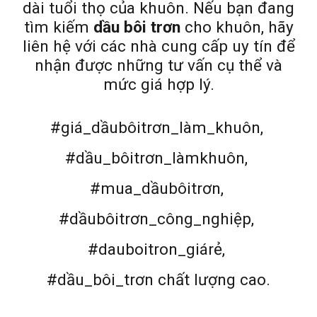
dài tuổi thọ của khuôn. Nếu bạn đang
tìm kiếm
dầu bôi trơn
cho khuôn, hãy
liên hệ với các nhà cung cấp uy tín để
nhận được những tư vấn cụ thể và
mức giá hợp lý.
#giá_dầubôitrơn_làm_khuôn,
#dầu_bôitrơn_làmkhuôn,
#mua_dầubôitrơn,
#dầubôitrơn_công_nghiệp,
#dauboitron_giárẻ,
#dầu_bôi_trơn chất lượng cao.