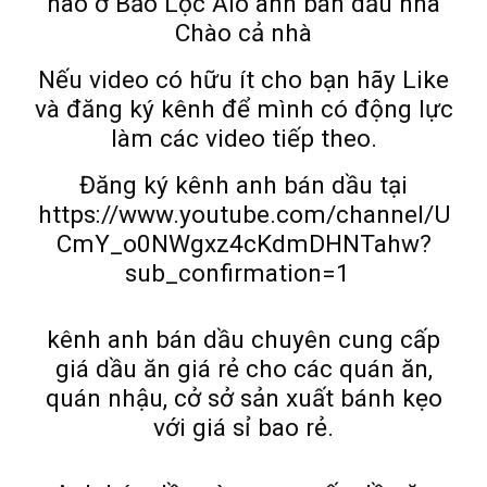
nào ở Bảo Lộc Alo anh bán dầu nha
Chào cả nhà
Nếu video có hữu ít cho bạn hãy Like
và đăng ký kênh để mình có động lực
làm các video tiếp theo.
Đăng ký kênh anh bán dầu tại
https://www.youtube.com/channel/U
CmY_o0NWgxz4cKdmDHNTahw?
sub_confirmation=1
kênh anh bán dầu chuyên cung cấp
giá dầu ăn giá rẻ cho các quán ăn,
quán nhậu, cở sở sản xuất bánh kẹo
với giá sỉ bao rẻ.