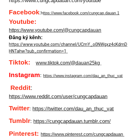
https://www.cungcapdauan.com/youtube
Facebook
:
h
ttps://www.facebook.com/cungcap.dauan.1
Youtube
:
https://www.youtube.com/@cungcapdauan
Đăng ký kênh:
https://www.youtube.com/channel/UCmY_o0NWgxz4cKdmD
HNTahw?sub_confirmation=1
Tiktok:
www.tiktok.com/@dauan25kg
Instagram
:
https://www.instagram.com/dau_an_thuc_vat
Reddit
:
https://www.reddit.com/user/cungcapdauan
Twitter
:
https://twitter.com/dau_an_thuc_vat
Tumblr
:
https://cungcapdauan.tumblr.com/
Pinterest:
https://www.pinterest.com/cungcapdauan