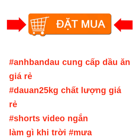
#anhbandau cung c
ấp dầu ăn
giá rẻ
#dauan25kg ch
ất lượng giá
rẻ
#shorts v
ideo ngắn
l
àm gì khi trời
#mưa