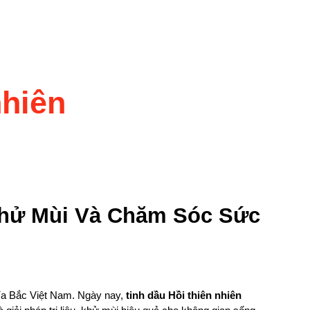
nhiên
 Khử Mùi Và Chăm Sóc Sức
hía Bắc Việt Nam. Ngày nay,
tinh dầu Hồi thiên nhiên