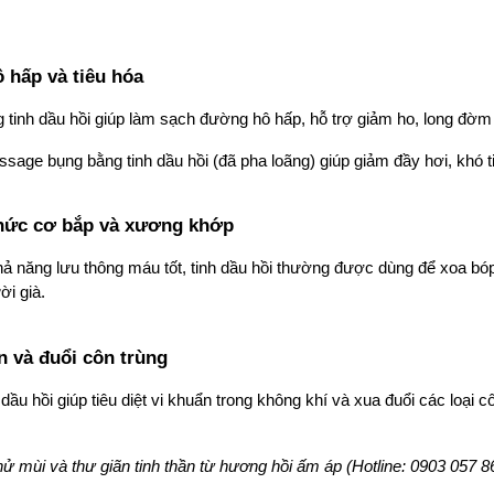
ô hấp và tiêu hóa
 tinh dầu hồi giúp làm sạch đường hô hấp, hỗ trợ giảm ho, long đờm
sage bụng bằng tinh dầu hồi (đã pha loãng) giúp giảm đầy hơi, khó tiê
nhức cơ bắp và xương khớp
hả năng lưu thông máu tốt, tinh dầu hồi thường được dùng để xoa b
ời già.
n và đuổi côn trùng
 dầu hồi giúp tiêu diệt vi khuẩn trong không khí và xua đuổi các loại 
hử mùi và thư giãn tinh thần từ hương hồi ấm áp (Hotline: 0903 057 8