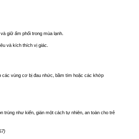
 và giữ ấm phổi trong mùa lạnh.
u và kích thích vị giác.
óp các vùng cơ bị đau nhức, bầm tím hoặc các khớp
côn trùng như kiến, gián một cách tự nhiên, an toàn cho trẻ
67)