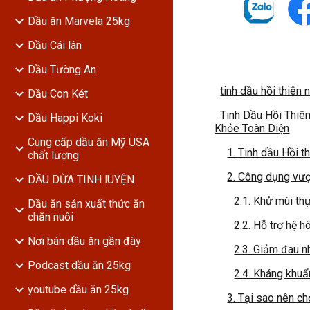
Dầu ăn Marvela 25kg
Dầu Cái lân
Dầu Tường An
tinh dầu hồi thiên 
Dầu Con Két
Tinh Dầu Hồi Thiê
Dầu Happi Koki
Khỏe Toàn Diện
Cung cấp dầu ăn Mỹ USA
1. Tinh dầu Hồi th
chất lượng
2. Công dụng vượt
DẦU DỪA TINH lUYỆN
2.1. Khử mùi th
Dầu ăn sản xuất thức ăn
chăn nuôi
2.2. Hỗ trợ hệ h
Nơi bán dầu ăn gần đây
2.3. Giảm đau 
Podcast dầu ăn 25kg
2.4. Kháng khuẩ
youtube dầu ăn 25kg
3. Tại sao nên 