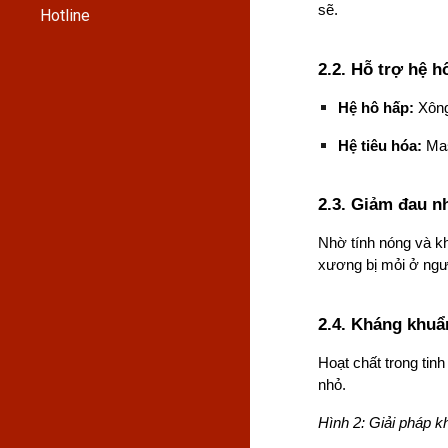
sẽ.
Hotline
2.2. Hỗ trợ hệ h
Hệ hô hấp:
Xông
Hệ tiêu hóa:
Mas
2.3. Giảm đau 
Nhờ tính nóng và k
xương bị mỏi ở ngư
2.4. Kháng khuẩ
Hoạt chất trong tinh
nhỏ.
Hình 2: Giải pháp k