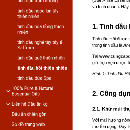
tinh dầu trầm hương
(Star Anise Essenti
và kinh doanh. Hãy
tinh dầu ngọc lan tây
thiên nhiên
1. Tinh dầu 
tinh dầu hoa hồng thiên
nhiên
Tinh dầu Hồi được 
tinh dầu nghệ tây tây á
trong tinh dầu là
Ane
Saffrom
Tại
www.cungcap
tinh dầu quế thiên nhiên
giữ trọn vẹn dược t
tinh dầu hồi thiên nhiên
Hình 1: Tinh dầu Hồ
tinh dầu dừa Spa
100% Pure & Natural
2. Công dụn
Essential Oils
Liên hệ Dầu ăn kg
2.1. Khử mùi th
Dầu ăn chiên gòn
Với mùi hương nồng
Sơ đồ trang web
mỡ tồn đọng. Đây l