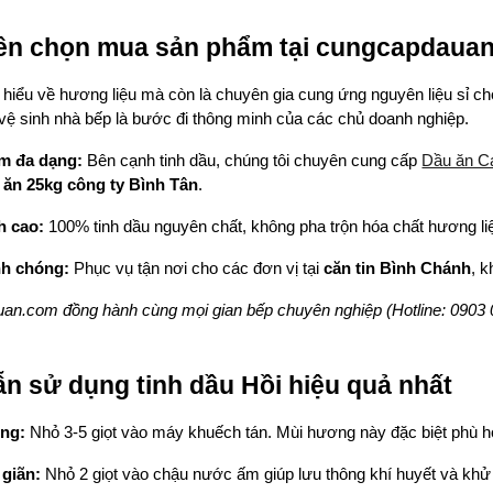
 nên chọn mua sản phẩm tại cungcapdaua
 hiểu về hương liệu mà còn là chuyên gia cung ứng nguyên liệu sỉ c
 vệ sinh nhà bếp là bước đi thông minh của các chủ doanh nghiệp.
m đa dạng:
Bên cạnh tinh dầu, chúng tôi chuyên cung cấp
Dầu ăn Ca
 ăn 25kg công ty Bình Tân
.
h cao:
100% tinh dầu nguyên chất, không pha trộn hóa chất hương li
nh chóng:
Phục vụ tận nơi cho các đơn vị tại
căn tin Bình Chánh
, 
an.com đồng hành cùng mọi gian bếp chuyên nghiệp (Hotline: 0903 
n sử dụng tinh dầu Hồi hiệu quả nhất
ng:
Nhỏ 3-5 giọt vào máy khuếch tán. Mùi hương này đặc biệt phù h
giãn:
Nhỏ 2 giọt vào chậu nước ấm giúp lưu thông khí huyết và khử