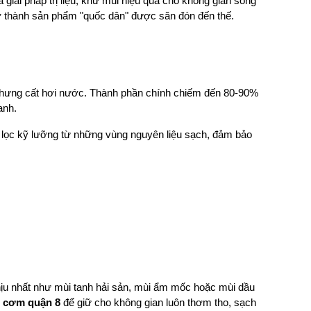
 giải pháp trị liệu, khử mùi hiệu quả cho không gian sống
trở thành sản phẩm "quốc dân" được săn đón đến thế.
p chưng cất hơi nước. Thành phần chính chiếm đến 80-90%
anh.
n lọc kỹ lưỡng từ những vùng nguyên liệu sạch, đảm bảo
ịu nhất như mùi tanh hải sản, mùi ẩm mốc hoặc mùi dầu
 cơm quận 8
để giữ cho không gian luôn thơm tho, sạch