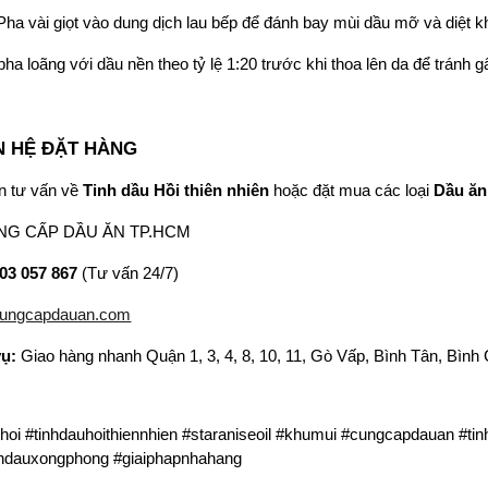
ha vài giọt vào dung dịch lau bếp để đánh bay mùi dầu mỡ và diệt k
ha loãng với dầu nền theo tỷ lệ 1:20 trước khi thoa lên da để tránh g
N HỆ ĐẶT HÀNG
n tư vấn về
Tinh dầu Hồi thiên nhiên
hoặc đặt mua các loại
Dầu ăn 
G CẤP DẦU ĂN TP.HCM
03 057 867
(Tư vấn 24/7)
ungcapdauan.com
ụ:
Giao hàng nhanh Quận 1, 3, 4, 8, 10, 11, Gò Vấp, Bình Tân, Bình C
hoi #tinhdauhoithiennhien #staraniseoil #khumui #cungcapdauan #t
nhdauxongphong #giaiphapnhahang