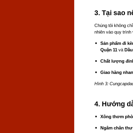
3. Tại sao
Chúng tôi không chỉ
nhiên vào quy trình
Sản phẩm đi kè
Quận 11
và
Dầu
Chất lượng đỉn
Giao hàng nha
Hình 3: Cungcapdau
4. Hướng dẫ
Xông thơm phò
Ngâm chân thư 