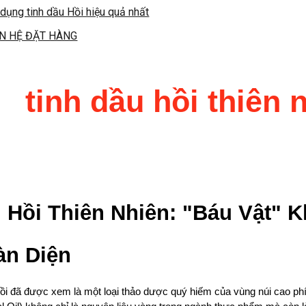
dụng tinh dầu Hồi hiệu quả nhất
ÊN HỆ ĐẶT HÀNG
tinh dầu hồi thiên 
 Hồi Thiên Nhiên: "Báu Vật"
àn Diện
ồi đã được xem là một loại thảo dược quý hiếm của vùng núi cao p