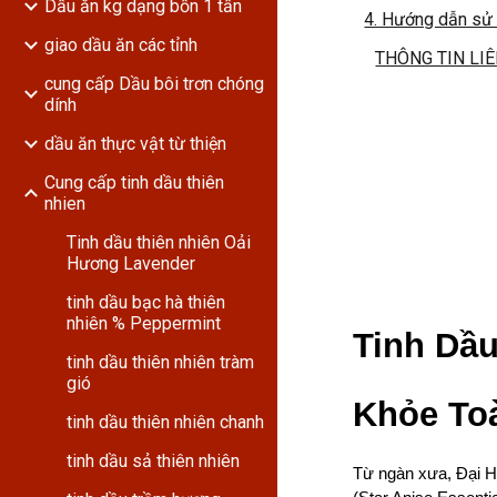
Dầu ăn kg dạng bồn 1 tấn
4. Hướng dẫn sử 
giao dầu ăn các tỉnh
THÔNG TIN LI
cung cấp Dầu bôi trơn chóng
dính
dầu ăn thực vật từ thiện
Cung cấp tinh dầu thiên
nhien
Tinh dầu thiên nhiên Oải
Hương Lavender
tinh dầu bạc hà thiên
nhiên % Peppermint
Tinh Dầu
tinh dầu thiên nhiên tràm
gió
Khỏe To
tinh dầu thiên nhiên chanh
tinh dầu sả thiên nhiên
Từ ngàn xưa, Đại H