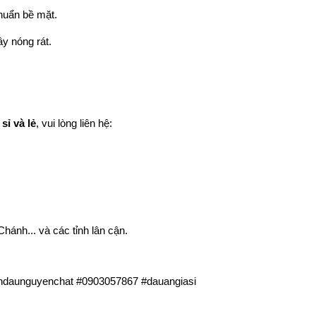
huẩn bề mặt.
ây nóng rát.
sỉ và lẻ
, vui lòng liên hệ:
hánh... và các tỉnh lân cận.
inhdaunguyenchat #0903057867 #dauangiasi