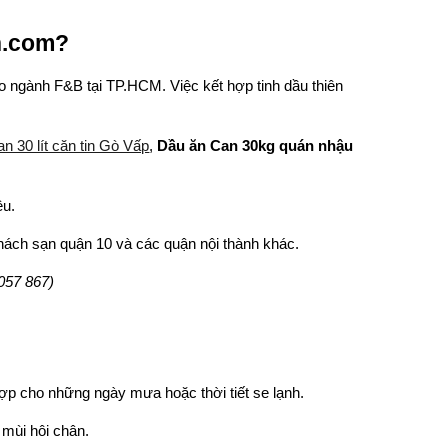
n.com?
ho ngành F&B tại TP.HCM. Việc kết hợp tinh dầu thiên
n 30 lít căn tin Gò Vấp
,
Dầu ăn Can 30kg quán nhậu
ệu.
khách sạn quận 10 và các quận nội thành khác.
057 867)
ợp cho những ngày mưa hoặc thời tiết se lạnh.
 mùi hôi chân.