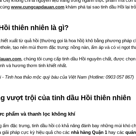
al Oil) không chỉ là nguyên liệu vàng trong ngành thực phẩm mà còn là
 cùng
www.cungcapdauan.com
khám phá tại sao tinh dầu Hồi lại 
Hồi thiên nhiên là gì?
chiết xuất từ quả hồi (thường gọi là hoa hồi) khô bằng phương phá
thole
, tạo nên mùi thơm đặc trưng: nồng nàn, ấm áp và có vị ngọt th
dauan.com
, chúng tôi cung cấp tinh dầu Hồi nguyên chất, được chọ
ính và hương thơm tinh khiết nhất.
i - Tinh hoa thảo mộc quý báu của Việt Nam (Hotline: 0903 057 867)
g vượt trội của tinh dầu Hồi thiên nhiên
ực phẩm và thanh lọc không khí
 ấm đặc trưng, tinh dầu hồi có khả năng đánh bay những mùi khó ch
à giải pháp cực kỳ hiệu quả cho các
nhà hàng Quận 1
hay các
quán