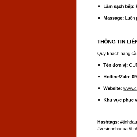
Làm sạch bếp:
P
Massage:
Luôn p
THÔNG TIN LIÊ
Quý khách hàng cầ
Tên đơn vị:
CUN
Hotline/Zalo:
09
Website:
www.c
Khu vực phục v
Hashtags:
#tinhdau
#vesinhnhacua #ti