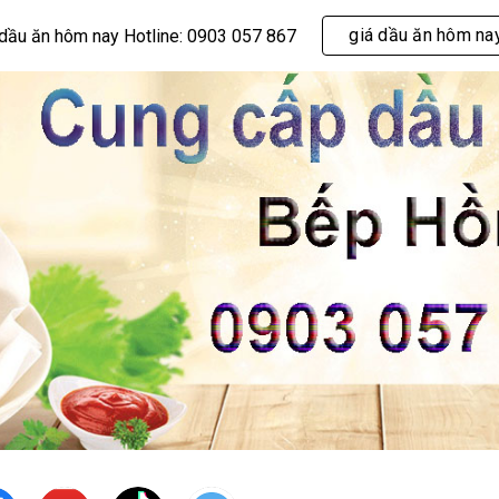
giá dầu ăn hôm na
 dầu ăn hôm nay Hotline: 0903 057 867
ip to main content
Skip to navigat