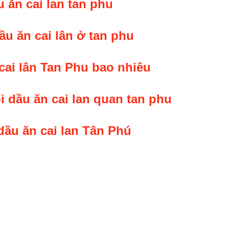
 ăn cai lan tan phu
ầu ăn cai lân ở tan phu
 cai lân Tan Phu bao nhiêu
i dầu ăn cai lan quan tan phu
dầu ăn cai lan Tân Phú