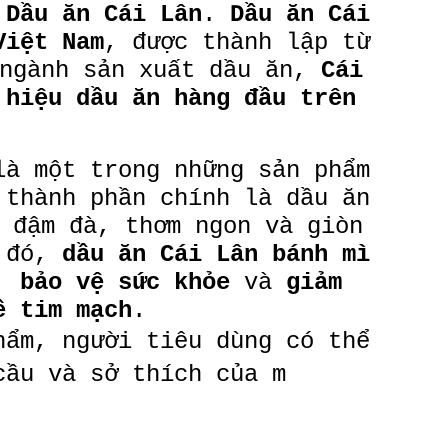
u
Dầu ăn Cái Lân
.
Dầu ăn Cái
Việt Nam
, được thành lập từ
ngành sản xuất dầu ăn,
Cái
 hiệu dầu ăn hàng đầu trên
là một trong những sản phẩm
thành phần chính là dầu ăn
 đậm đà, thơm ngon và giòn
h đó,
dầu ăn Cái Lân bánh mì
,
bảo vệ sức khỏe
và
giảm
ề tim mạch
.
hẩm, người tiêu dùng có thể
cầu và sở thích của m