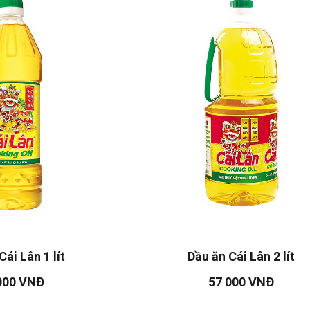
Cái Lân 1 lít
Dầu ăn Cái Lân 2 lít
000 VNÐ
57 000 VNÐ