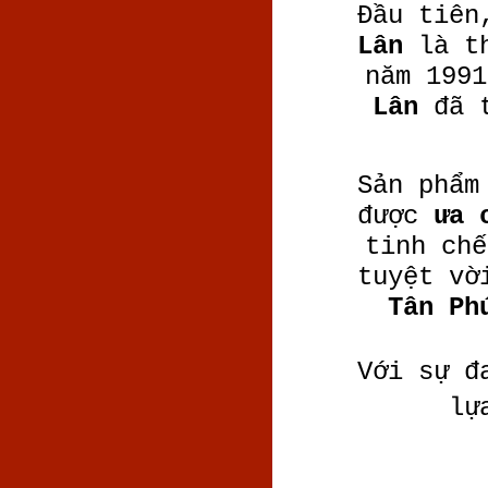
Đầu tiên
Lân
là th
năm 199
Lân
đã t
Sản phẩ
được
ưa 
tinh chế
tuyệt vờ
Tân Ph
Với sự đ
lự