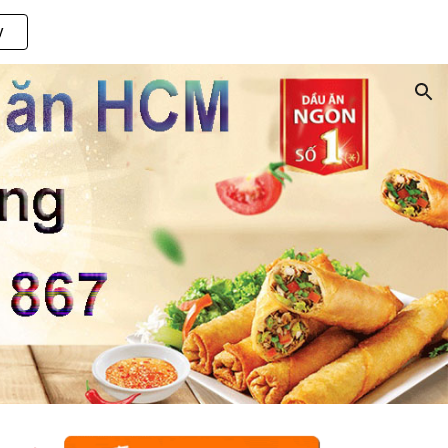
y
ion