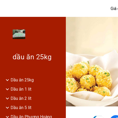
Giá
Sk
dầu ăn 25kg
Dầu ăn 25kg
Dầu ăn 1 lít
Dầu ăn 2 lít
Dầu ăn 5 lít
Dầu ăn Phượng Hoàng