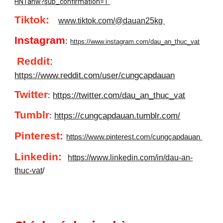
HNTahw?sub_confirmation=1
Tiktok:
www.tiktok.com/@dauan25kg
Instagram
:
https://www.instagram.com/dau_an_thuc_vat
Reddit
:
https://www.reddit.com/user/cungcapdauan
Twitter
:
https://twitter.com/dau_an_thuc_vat
Tumblr
:
https://cungcapdauan.tumblr.com/
Pinterest:
https://www.pinterest.com/cungcapdauan
Linkedin
:
https://www.linkedin.com/in/dau-an-
thuc-vat
/