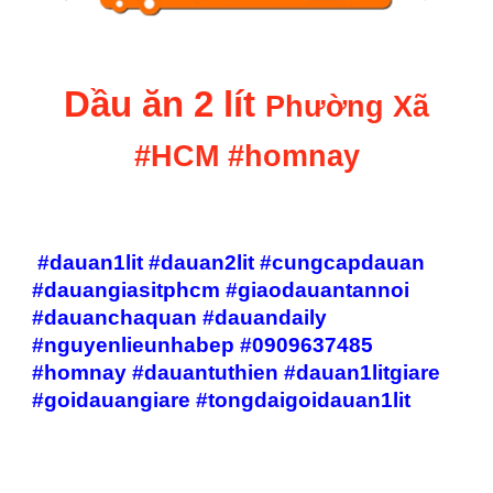
Dầu ăn 2 lít
Phường Xã
#
HCM #homnay
#dauan1lit #dauan2lit #cungcapdauan
#dauangiasitphcm #giaodauantannoi
#dauanchaquan #dauandaily
#nguyenlieunhabep #0909637485
#homnay #dauantuthien #dauan1litgiare
#goidauangiare #tongdaigoidauan1lit