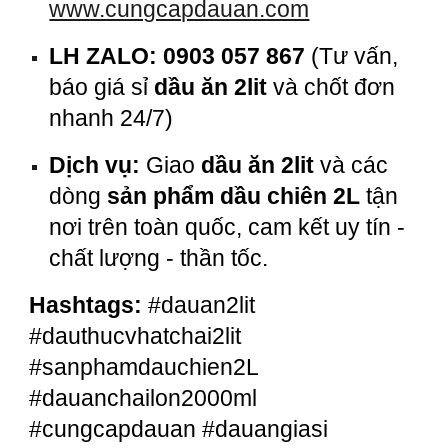
www.cungcapdauan.com
LH ZALO:
0903 057 867
(Tư vấn,
báo giá sỉ
dầu ăn 2lit
và chốt đơn
nhanh 24/7)
Dịch vụ:
Giao
dầu ăn 2lit
và các
dòng
sản phẩm dầu chiên 2L
tận
nơi trên toàn quốc, cam kết uy tín -
chất lượng - thần tốc.
Hashtags:
#dauan2lit
#dauthucvhatchai2lit
#sanphamdauchien2L
#dauanchailon2000ml
#cungcapdauan #dauangiasi