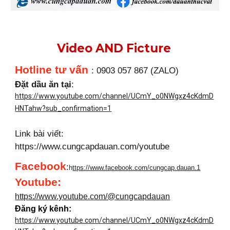
Video AND Ficture
Hotline tư vấn
: 0903 057 867 (ZALO)
Đặt dầu ăn tại
:
https://www.youtube.com/channel/UCmY_o0NWgxz4cKdmD
HNTahw?sub_confirmation=1
Link bài viết:
https://www.cungcapdauan.com/youtube
Facebook
:
h
ttps://www.facebook.com/cungcap.dauan.1
Youtube
:
https://www.youtube.com/@cungcapdauan
Đăng ký kênh:
https://www.youtube.com/channel/UCmY_o0NWgxz4cKdmD