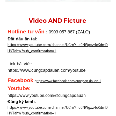
Video AND Ficture
Hotline tư vấn
: 0903 057 867 (ZALO)
Đặt dầu ăn tại
:
https://www.youtube.com/channel/UCmY_o0NWgxz4cKdmD
HNTahw?sub_confirmation=1
Link bài viết:
https://www.cungcapdauan.com/youtube
Facebook
:
h
ttps://www.facebook.com/cungcap.dauan.1
Youtube
:
https://www.youtube.com/@cungcapdauan
Đăng ký kênh:
https://www.youtube.com/channel/UCmY_o0NWgxz4cKdmD
HNTahw?sub_confirmation=1