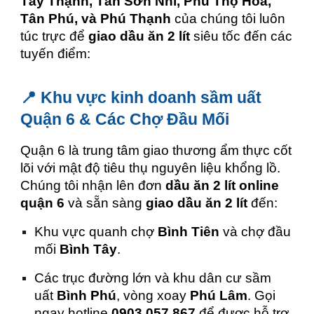
Tây Thạnh, Tân Sơn Nhì, Phú Thọ Hòa,
Tân Phú, và Phú Thạnh
của chúng tôi luôn
túc trực để
giao dầu ăn 2 lít
siêu tốc đến các
tuyến điểm:
📍 Khu vực kinh doanh sầm uất
Quận 6 & Các Chợ Đầu Mối
Quận 6 là trung tâm giao thương ẩm thực cốt
lõi với mật độ tiêu thụ nguyên liệu khổng lồ.
Chúng tôi nhận lên đơn
dầu ăn 2 lít online
quận 6
và sẵn sàng
giao dầu ăn 2 lít
đến:
Khu vực quanh chợ
Bình Tiên
và chợ đầu
mối
Bình Tây
.
Các trục đường lớn và khu dân cư sầm
uất
Bình Phú
, vòng xoay
Phú Lâm
. Gọi
ngay hotline
0903 057 867
để được hỗ trợ