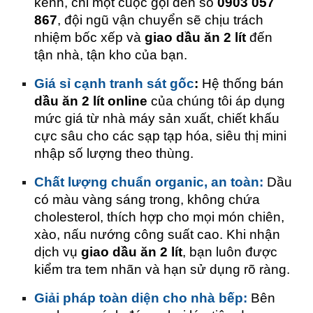
kềnh, chỉ một cuộc gọi đến số
0903 057
867
, đội ngũ vận chuyển sẽ chịu trách
nhiệm bốc xếp và
giao dầu ăn 2 lít
đến
tận nhà, tận kho của bạn.
Giá sỉ cạnh tranh sát gốc
:
Hệ thống bán
dầu ăn 2 lít online
của chúng tôi áp dụng
mức giá từ nhà máy sản xuất, chiết khấu
cực sâu cho các sạp tạp hóa, siêu thị mini
nhập số lượng theo thùng.
Chất lượng chuẩn organic, an toàn:
Dầu
có màu vàng sáng trong, không chứa
cholesterol, thích hợp cho mọi món chiên,
xào, nấu nướng công suất cao. Khi nhận
dịch vụ
giao dầu ăn 2 lít
, bạn luôn được
kiểm tra tem nhãn và hạn sử dụng rõ ràng.
Giải pháp toàn diện cho nhà bếp:
Bên